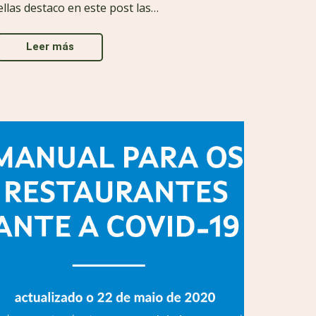
ellas destaco en este post las…
Leer más