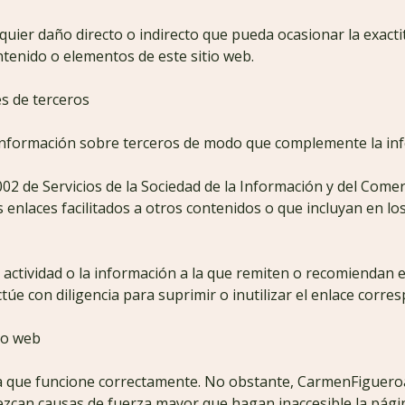
ier daño directo o indirecto que pueda ocasionar la exactit
tenido o elementos de este sitio web.
s de terceros
información sobre terceros de modo que complemente la info
002 de Servicios de la Sociedad de la Información y del Comer
 enlaces facilitados a otros contenidos o que incluyan en lo
actividad o la información a la que remiten o recomiendan es
túe con diligencia para suprimir o inutilizar el enlace corre
io web
a que funcione correctamente. No obstante, CarmenFigueroa.
ezcan causas de fuerza mayor que hagan inaccesible la pági