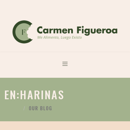
ME ALIMENTO LUEGO EXISTO
EN:HARINAS
SOBRE MÍ
SERVICIOS
OUR BLOG
INICIO