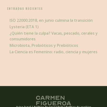
ENTRADAS RECIENTES
ISO 22000:2018, en junio culmina la transición
Lysteria (ETA 1)
¿Quién tiene la culpa? Vacas, pescado, cerales y
consumidores
Microbiota, Probióticos y Prebióticos
La Ciencia es Femenino: radio, ciencia y mujeres